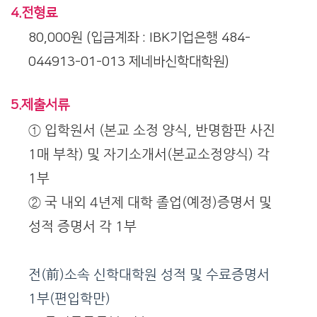
4.전형료
80,000원 (입금계좌 : IBK기업은행 484-
044913-01-013 제네바신학대학원)
5.제출서류
① 입학원서 (본교 소정 양식, 반명함판 사진
1매 부착) 및 자기소개서(본교소정양식) 각
1부
② 국 내외 4년제 대학 졸업(예정)증명서 및
성적 증명서 각 1부
전(前)소속 신학대학원 성적 및 수료증명서
1부(편입학만)