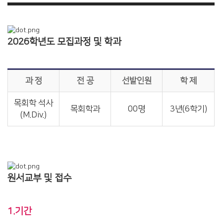
2026학년도 모집과정 및 학과
과 정
전 공
선발인원
학 제
목회학 석사
목회학과
00명
3년(6학기)
(M.Div.)
원서교부 및 접수
1.기간