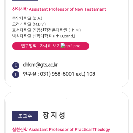
알렌의 활동과 제중원 설립(2019)
제중원과 초기교회의 형성과정(2020)
신약신학 Assistant Professor of New Testamant
면죄부와 95개 논제(2020)
중앙대학교 (B.A.)
팔츠의 종교개혁과 하이델베르크 요리문답(2021)
고려신학교 (M.Div.)
미국의 제1차 대각성 운동(2021)
호서대학교 연합신학전문대학원 (Th.M.)
미국의 제2차 대각성 운동(2022)
백석대학교 신학대학원 (Ph.D.cand.)
오순절 운동의 역사적 개관 (2022)
칼빈의 제네바 아카데미 (2023)
연구업적
자세히 보기
잉글랜드 종교개혁과 The Book of Common Prayer (2023)
웨스트민스터 총회(2024)
논문
초대교회 세례에 대한 이해(2024)
사랑하는 자들아 나그네와 행인 같은 너희를 권하노니(2018)
dhkim@gts.ac.kr
E
초기 한국교회 부흥의 첨병: 전도부인(2025)
히브리서 11:5-6에 나타난 "εὐαρεστέω"의 의미와 역할(2019)
선교사 내한 이전 시기의 기독교 전래(2025)
연구실 : 031) 958-6001 ext.) 108
T
로마서 안에 나타난 하마르티아ἁμαρτία와 율법νόμος(2019)
초기 선교사들의 삶·신학·신앙(2026)
"입음"인가 "벗음"인가 - 고린도후서 5:3의 "εἴγε καὶ
ἐκδυσάμενοι(ἐνδυσάμενοι)"에 대한 해석 논쟁(2019)
역사적 사실성 논의를 통한 요한복음에 나타난 성전정화 사건
(2020)
마태복음 16:13-14에 나타난 선지자 예레미야의 반향(2020)
사복음서에 나타난 예수 그리스도의 재판 과정과 십자가 사건 속
장지성
조교수
시간 이해(2021)
사도행전 22장 17-2절의 바울이 경험한 성전 환상(2021)
실천신학 Assistant Professor of Practical Theology
바울서신의 인사말에 나타난 "은혜와 평강"의 기능과 의미