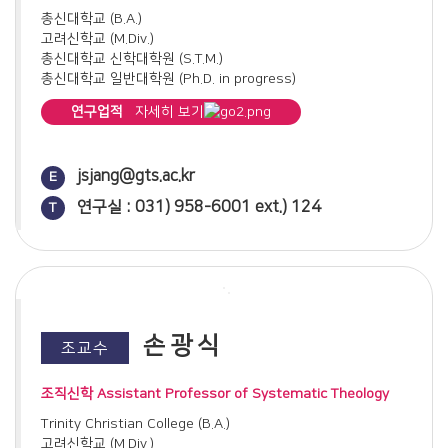
(2022)
총신대학교 (B.A.)
예루살렘 교회가 세운 일곱 사람: 집사인가 지도자인가?(2022)
고려신학교 (M.Div.)
하나님나라 운동에 나타난 '역전 주제'와 '식탁 교제'에 대한 성경
총신대학교 신학대학원 (S.T.M.)
신학적 조명(2023)
총신대학교 일반대학원 (Ph.D. in progress)
갈라디아서 3장 27절에 나타난 "그리스도로 옷 입음" 은유의 의
의(2023)
연구업적
자세히 보기
"우리에게는 사람 죽이는 권한이 없나이다": 요한복음 18장 31
절에 나타난 산헤드린의 사형집행 권한 여부와 신학적 의의
논문
(2024)
입양에 대한 신학적 조명과 목회적 접근(2021)
jsjang@gts.ac.kr
E
복음서에 나타난 '보리떡과 물고기 기적'(1)(2024)
기독교 결혼예식에 관한 고찰(2021)
연구실 : 031) 958-6001 ext.) 124
T
복음서에 나타난 '보리떡과 물고기 기적'(2)(2025)
메타버스 시대의 도래와 교회의 대응 방향 연구(2022)
"유월절 양'과 "누룩" 메타포 : 고린도전서 5장 6-8절의 주석적
<마을목회 운동>의 비평적 접근 속 적용점 연구(2023)
연구(2025)
북한이탈주민 정착을 위한 교회 프로그램 연구(2023)
마태복음의 지상명령에 나타난 '임마누엘'약속의 실체로서의 성
구원의 확신과 기독교 장례예식 실시에 대한 목회적 접근 연구:
령(2026)
불분명 신자를 중심으로(2024)
기독교 춤에 대한 개혁주의적 관점 연구(2025)
필립 멜랑히톤(Philip Melanchthon)의 설교학적 기여 연구
손광식
조교수
(2026)
조직신학 Assistant Professor of Systematic Theology
Trinity Christian College (B.A.)
고려신학교 (M.Div.)