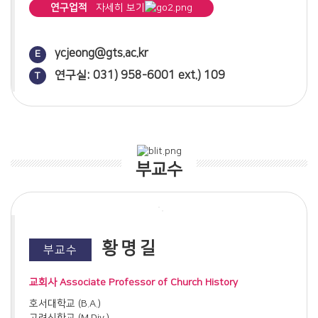
연구업적
자세히 보기
기독교 유신론적 윤리(2023)
칼빈 구원론에서 행위의 위치와 그 구성요소(1)(2023)
저서
ycjeong@gts.ac.kr
E
성경 히브리어(제네바신학대학원대학교 출판부, 2017)
연구실: 031) 958-6001 ext.) 109
밝은연못의 물고기- 정년 기념 논문집(제네바신학대학원대학교
T
출판부, 2025)
논문
구약성경 번역의 문제점과 방안(2018)
구약 선지자의 마지막 외침: 말라기서(2019)
부교수
시편 저주시에 대한 이해(2019)
드러나지 않은 하나님의 섭리: 에스더서(2020)
십계명 연구(1): 십계명의 양식과 구조(2020)
십계명 연구(2): 출애굽기 20:2-17을 중심으로(2021)
황명길
부교수
여호와의 사자 학개의 메시지(2021)
언약을 유지하는 지침서: 레위기(2022)
교회사 Associate Professor of Church History
고라 자손의 시편(42편, 43편) 연구(2022)
호서대학교 (B.A.)
오바댜의 묵시: 에돔의 심판과 이스라엘의 구원(2023)