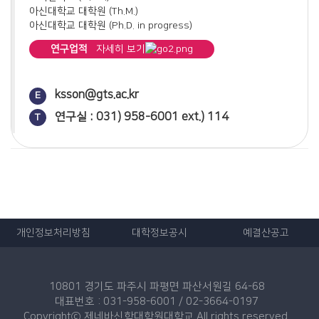
아신대학교 대학원 (Th.M.)
아신대학교 대학원 (Ph.D. in progress)
연구업적
자세히 보기
논문
아르미니우스주의의 중간지식에 대한 개혁파의 반박: 도르트 회
ksson@gts.ac.kr
E
의와 프란키스쿠스 투레니누스를 중심으로(2024)
연구실 : 031) 958-6001 ext.) 114
T
성화를 진작시키는 존 크리소스톰의 설교(2024)
어거스틴의 종말론 : 하나님의 도성을 중심으로(2025)
성화를 촉진시키는 칼빈의 성례 신학(2025)
루터의 이신칭의로 본 '바울에 대한 새 관점' 비판: 중세 가톨릭
구원론과의 구조적 유사성을 중심으로(2026)
개인정보처리방침
대학정보공시
예결산공고
10801 경기도 파주시 파평면 파산서원길 64-68
대표번호 : 031-958-6001 / 02-3664-0197
Copyrightⓒ 제네바신학대학원대학교 All rights reserved.