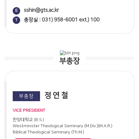
공역
리차드 프랫, "모든 생각을 사로잡아"(제네바신학대학원대학교
sshin@gts.ac.kr
E
출판부, 2017)
총장실 : 031) 958-6001 ext.) 100
T
헤르만 리델보스, "시간의 충만함이 도래했을 때"(제네바신학대
학원대학교 출판부, 2021)
레인 팁튼, "언약신학의 토대"(제네바신학대학원대학교 출판부,
2023)
논문
루터의 전가교리 - 어거스틴 구원론의 '변증적 전개'(2018)
부총장
언약 구도의 관점에서 James D.G.Dunn의 새 관점에 나타나는
신인협력적 행위구원론 비판(2019)
기독교 신비주의 재고찰 - John Calvin과 Bernard Clairvaux의
신비개념을 중심으로 (2019)
The True Pursuit of The True Religion - A Critique of
G.E.Saint-Laurent's view(2019)
정연철
부총장
복음수용의 인식론적 과정(2020)
에베소서 4장에서의 시편 68:18 인용의 함의(2020)
VICE PRESIDENT
John Calvin의 종말론: 종말과 하나님의 나라(2021)
은혜의 방편으로서의 성례(2021)
한양대학교 (B.S.)
종교개혁 신학의 맥락에서 보는 Augustine의 칭의 개념 이해
Westminster Theological Seminary (M.Div.)(M.A.R.)
(2022)
Biblical Theological Seminary (Th.M.)
어거스틴의 종말론 사상(2022)