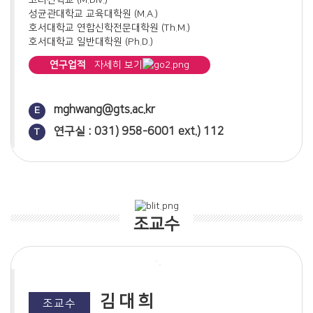
고려신학교 (M.Div.)
성균관대학교 교육대학원 (M.A.)
안수 행위의 성경적 의미(2023)
호서대학교 연합신학전문대학원 (Th.M.)
가장 아름다운 사랑의 찬가: 아가서(1)(2024)
호서대학교 일반대학원 (Ph.D.)
성경에 나타난 표적의 의미(2024)
연구업적
자세히 보기
신명기적 관점에서 본 이세벨 Episode(2025)
거룩한 전쟁, 거룩한 용사(2025)
·학위논문
신학대학교 도서관의 현황분석에 따른 발전 방안에 대한 연구
mghwang@gts.ac.kr
E
유다와 다말의 이야기에 관한 소고(창세기 38장 24절-26절)
(M.A)
(2026)
연구실 : 031) 958-6001 ext.) 112
T
고려파 교회의 형성에 관한 연구(Th.M)
클레멘트 서신의 신학과 교회사적 위치에 관한 연구(Ph.D)
저서
고려파 교회와 역사의 신학(고려신학교 출판부, 2013)
로마의 클레멘트 연구(고려신학교 출판부, 2013)
기독교 ７대 공의회 역사와 신학(고려신학교 출판부, 2014)
조교수
개혁과 변화(16세기 유럽의 종교개혁)(제네바신학대학원대학교
출판부, 2017)
논문
중세교회의 성상 논쟁(2018)
Augustine의 Confessions에 관하여(2019)
김대희
조교수
Confession에 나타난 Augustine의 회심 과정(2019)